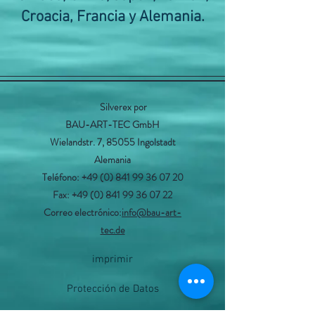
Croacia, Francia y Alemania.
Silverex por
BAU-ART-TEC GmbH
Wielandstr. 7, 85055 Ingolstadt
Alemania
Teléfono:
+49 (0) 841 99 36 07 20
Fax:
+49 (0) 841 99 36 07 22
Correo electrónico:
info@bau-art-
tec.de
imprimir
Protección de Datos